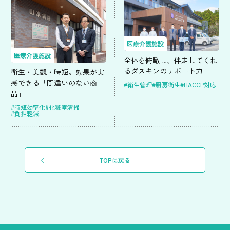
医療介護施設
医療介護施設
全体を俯瞰し、伴走してくれ
るダスキンのサポート力
衛生・美観・時短。効果が実
感できる「間違いのない商
#衛生管理
#厨房衛生
#HACCP対応
品」
#時短効率化
#化粧室清掃
#負担軽減
TOPに戻る