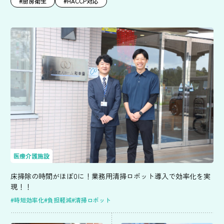
#厨房衛生
#HACCP対応
医療介護施設
床掃除の時間がほぼ0に！業務用清掃ロボット導入で効率化を実
現！！
#時短効率化
#負担軽減
#清掃ロボット