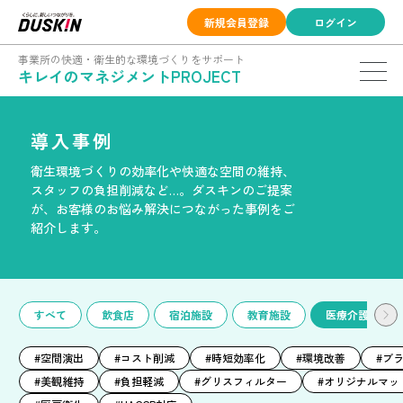
新規会員登録
ログイン
事業所の快適・衛生的な環境づくりをサポート
キレイのマネジメントPROJECT
導入事例
衛生環境づくりの効率化や快適な空間の維持、
スタッフの負担削減など…。
ダスキンのご提案
が、お客様のお悩み解決につながった事例をご
紹介します。
すべて
飲食店
宿泊施設
教育施設
医療介護施設
#空間演出
#コスト削減
#時短効率化
#環境改善
#ブ
#美観維持
#負担軽減
#グリスフィルター
#オリジナルマッ