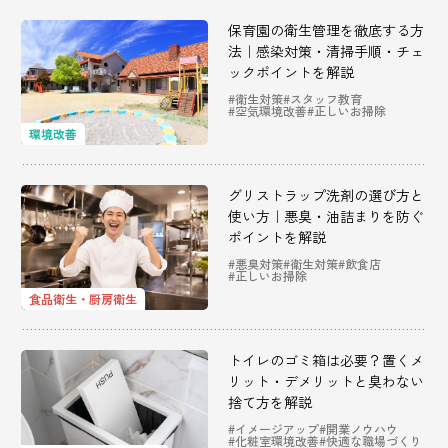
保育園の衛生管理を徹底する方
法｜感染対策・清掃手順・チェ
ックポイントを解説
#衛生対策
#スタッフ教育
#空気環境改善
#正しいお掃除
環境改善
グリストラップ洗剤の選び方と
使い方｜悪臭・油詰まりを防ぐ
ポイントを解説
#悪臭対策
#衛生対策
#飲食店
#正しいお掃除
食品衛生・厨房衛生
トイレのゴミ箱は必要？置くメ
リット・デメリットと臭わない
捨て方を解説
#イメージアップ
#開業ノウハウ
#化粧室環境改善
#快適な職場づくり