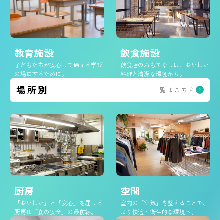
教育施設
飲食施設
子どもたちが安心して通える学び
飲食店のおもてなしは、おいしい
の場にするために。
料理と清潔な環境から。
場所別
一覧はこちら
空間
厨房
室内の「空気」を整えることで、
「おいしい」と「安心」を届ける
より快適・衛生的な環境へ。
厨房は「食の安全」の最前線。