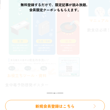
無料登録するだけで、限定記事⁨⁩が読み放題。
会員限定クーポンももらえます。
マニュアル
飲食店必須！厨房衛生管理マニュア
資料
ター
新規会員登録はこちら