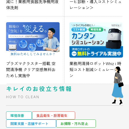
減に！業務用食器洗浄機用液
ーヒ診断・導入コストシミュ
体洗剤
レーション＞
プラズマクラスター搭載 空
業務用清掃ロボットWhiz i 時
間清浄機 クリア空感無料お
短コスト削減シミュレーショ
ためし実施中
ン
キレイのお役立ち情報
HOW TO CLEAN
環境改善
食品衛生・厨房衛生
開業支援・店舗サポート
お掃除・汚れ防止