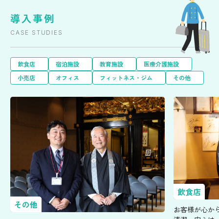
導入事例
CASE STUDIES
飲食店
宿泊施設
教育施設
医療介護施設
小売店
オフィス
フィットネス・ジム
その他
飲食店
その他
お客様が心か