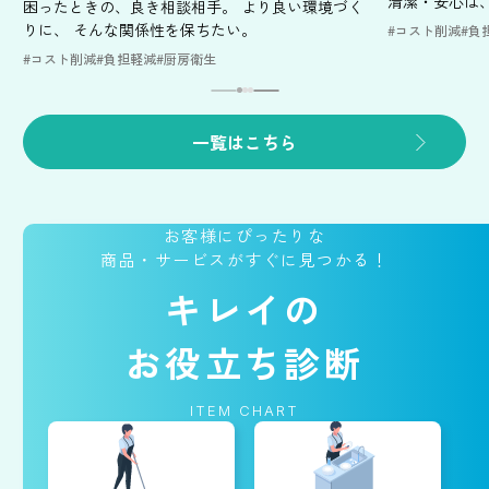
清潔・安心は
困ったときの、良き相談相手。 より良い環境づく
りに、 そんな関係性を保ちたい。
#コスト削減
#負
#コスト削減
#負担軽減
#厨房衛生
一覧はこちら
お客様にぴったりな
商品・
サービスがすぐに見つかる！
キレイの
お役立ち診断
ITEM CHART