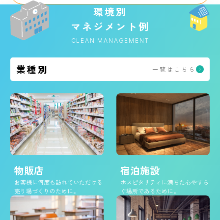
環境別
マネジメント例
CLEAN MANAGEMENT
業種別
一覧はこちら
宿泊施設
物販店
ホスピタリティに満ちた心やすら
お客様に何度も訪れていただける
ぐ場所であるために。
売り場づくりのために。