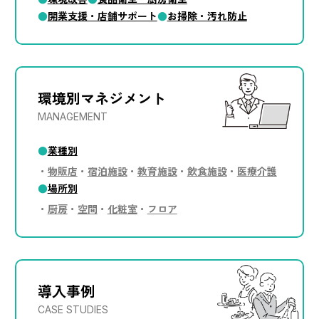
開業支援・店舗サポート
お掃除・汚れ防止
環境別マネジメント
MANAGEMENT
業種別
物販店
宿泊施設
教育施設
飲食施設
医療介護
場所別
厨房
空間
化粧室
フロア
導入事例
CASE STUDIES