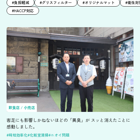
#負担軽減
#グリスフィルター
#オリジナルマット
#衛生対
#HACCP対応
飲食店 / 小売店
客足にも影響しかねないほどの「異臭」が スッと消えたことに
感動しました。
#時短効率化
#化粧室清掃
#ニオイ問題