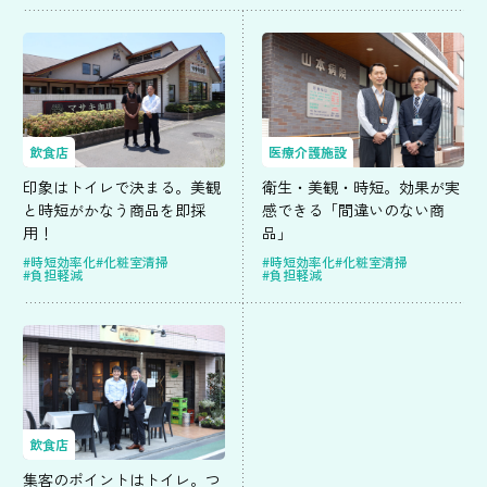
飲食店
医療介護施設
印象はトイレで決まる。美観
衛生・美観・時短。効果が実
と時短がかなう商品を即採
感できる「間違いのない商
用！
品」
#時短効率化
#化粧室清掃
#時短効率化
#化粧室清掃
#負担軽減
#負担軽減
飲食店
集客のポイントはトイレ。つ