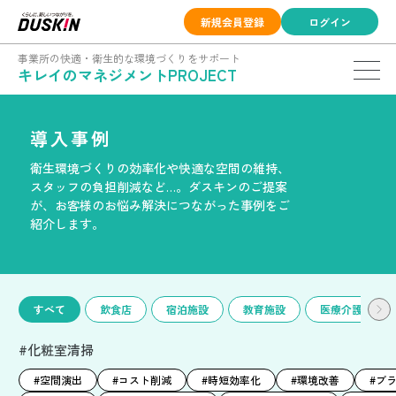
新規会員登録
ログイン
事業所の快適・衛生的な環境づくりをサポート
キレイのマネジメントPROJECT
導入事例
衛生環境づくりの効率化や快適な空間の維持、
スタッフの負担削減など…。
ダスキンのご提案
が、お客様のお悩み解決につながった事例をご
紹介します。
すべて
飲食店
宿泊施設
教育施設
医療介護施設
#化粧室清掃
#空間演出
#コスト削減
#時短効率化
#環境改善
#ブ