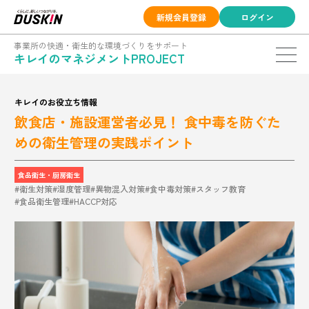
新規会員登録
ログイン
事業所の快適・衛生的な環境づくりをサポート
キレイのマネジメントPROJECT
キレイのお役立ち情報
飲食店・施設運営者必見！ 食中毒を防ぐた
めの衛生管理の実践ポイント
食品衛生・厨房衛生
#衛生対策
#湿度管理
#異物混入対策
#食中毒対策
#スタッフ教育
#食品衛生管理
#HACCP対応